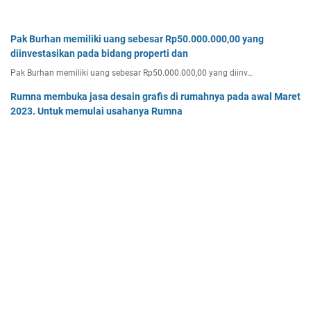
Pak Burhan memiliki uang sebesar Rp50.000.000,00 yang
diinvestasikan pada bidang properti dan
Pak Burhan memiliki uang sebesar Rp50.000.000,00 yang diinv…
Rumna membuka jasa desain grafis di rumahnya pada awal Maret
2023. Untuk memulai usahanya Rumna
Analisislah perubahan transaksi-transaksi berikut, kemudian…
Tentukan persamaan garis singgung lingkaran x2 + y2 - 8x + 2y -
64 = 0 yang a. sejajar garis 4x + 3y - 7 = 0
Tentukan persamaan garis singgung lingkaran x² + y² - 8x + …