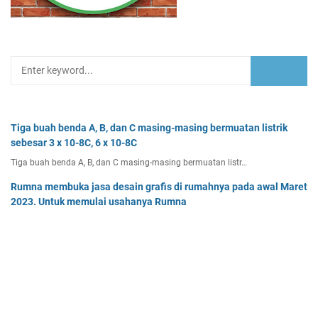
Tiga buah benda A, B, dan C masing-masing bermuatan listrik
sebesar 3 x 10-8C, 6 x 10-8C
Tiga buah benda A, B, dan C masing-masing bermuatan listr…
Rumna membuka jasa desain grafis di rumahnya pada awal Maret
2023. Untuk memulai usahanya Rumna
Analisislah perubahan transaksi-transaksi berikut, kemudian…
Dua buah muatan besarnya q1 dan q2 berada pada jarak r
memiliki gaya Coulomb sebesar Fc. Tentukan
Dua buah muatan besarnya q 1 dan q 2 berada pada jarak r …