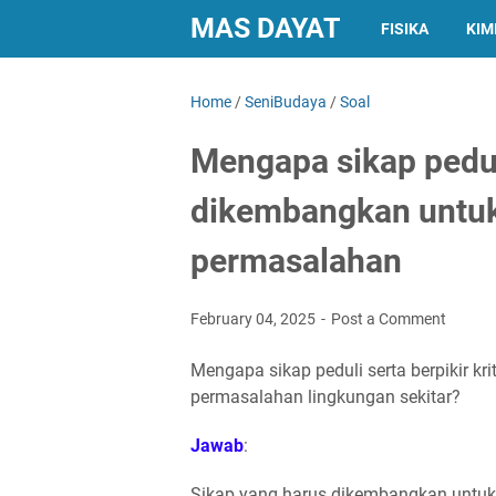
MAS DAYAT
FISIKA
KIM
Home
/
SeniBudaya
/
Soal
Mengapa sikap peduli
dikembangkan untuk
permasalahan
February 04, 2025
Post a Comment
Mengapa sikap peduli serta berpikir k
permasalahan lingkungan sekitar?
Jawab
:
Sikap yang harus dikembangkan untuk