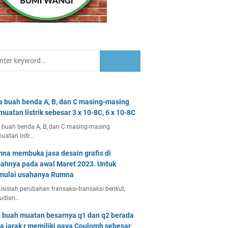
a buah benda A, B, dan C masing-masing
muatan listrik sebesar 3 x 10-8C, 6 x 10-8C
 buah benda A, B, dan C masing-masing
uatan listr…
na membuka jasa desain grafis di
ahnya pada awal Maret 2023. Untuk
ulai usahanya Rumna
isislah perubahan transaksi-transaksi berikut,
udian…
 buah muatan besarnya q1 dan q2 berada
a jarak r memiliki gaya Coulomb sebesar