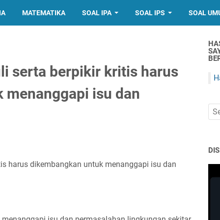
IA
MATEMATIKA
SOAL IPA
SOAL IPS
SOAL UM
HA
SA
BER
 serta berpikir kritis harus
H
 menanggapi isu dan
DI
ritis harus dikembangkan untuk menanggapi isu dan
 menanggapi isu dan permasalahan lingkungan sekitar