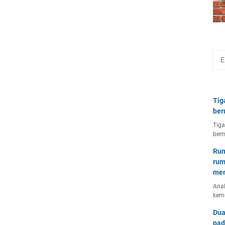
Tig
ber
Tiga
berm
Rum
rum
mem
Anal
kem
Dua
pad