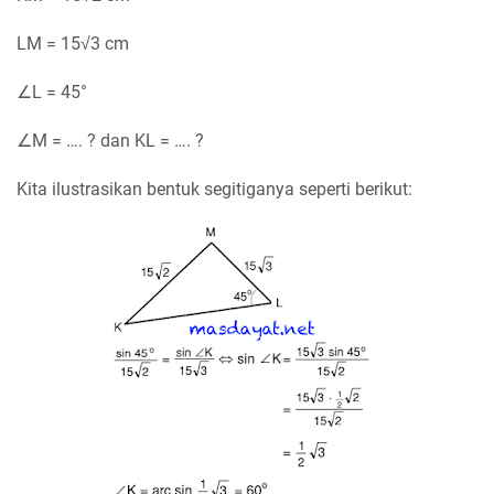
LM = 15√3 cm
∠L = 45°
∠M = …. ? dan KL = …. ?
Kita ilustrasikan bentuk segitiganya seperti berikut: