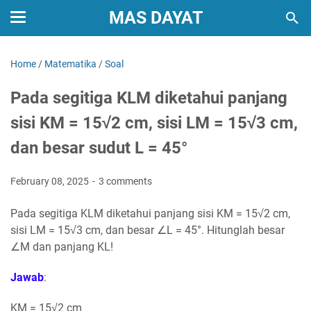
MAS DAYAT
Home
/
Matematika
/
Soal
Pada segitiga KLM diketahui panjang
sisi KM = 15√2 cm, sisi LM = 15√3 cm,
dan besar sudut L = 45°
February 08, 2025
3 comments
Pada segitiga KLM diketahui panjang sisi KM = 15√2 cm,
sisi LM = 15√3 cm, dan besar ∠L = 45°. Hitunglah besar
∠M dan panjang KL!
Jawab
:
KM = 15√2 cm