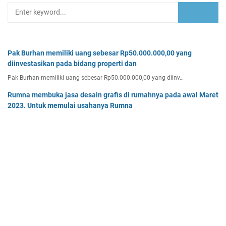
Pak Burhan memiliki uang sebesar Rp50.000.000,00 yang
diinvestasikan pada bidang properti dan
Pak Burhan memiliki uang sebesar Rp50.000.000,00 yang diinv…
Rumna membuka jasa desain grafis di rumahnya pada awal Maret
2023. Untuk memulai usahanya Rumna
Analisislah perubahan transaksi-transaksi berikut, kemudian…
Tentukan persamaan garis singgung lingkaran x2 + y2 - 8x + 2y -
64 = 0 yang a. sejajar garis 4x + 3y - 7 = 0
Tentukan persamaan garis singgung lingkaran x² + y² - 8x + …