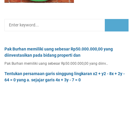
Pak Burhan memiliki uang sebesar Rp50.000.000,00 yang
diinvestasikan pada bidang properti dan
Pak Burhan memiliki uang sebesar Rp50.000.000,00 yang diinv…
Tentukan persamaan garis singgung lingkaran x2 + y2 - 8x + 2y -
64 = 0 yang a. sejajar garis 4x + 3y - 7 = 0
Tentukan persamaan garis singgung lingkaran x² + y² - 8x + …
Rumna membuka jasa desain grafis di rumahnya pada awal Maret
2023. Untuk memulai usahanya Rumna
Analisislah perubahan transaksi-transaksi berikut, kemudian…