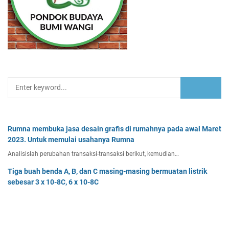
Rumna membuka jasa desain grafis di rumahnya pada awal Maret
2023. Untuk memulai usahanya Rumna
Analisislah perubahan transaksi-transaksi berikut, kemudian…
Tiga buah benda A, B, dan C masing-masing bermuatan listrik
sebesar 3 x 10-8C, 6 x 10-8C
Tiga buah benda A, B, dan C masing-masing bermuatan listr…
Pak Burhan memiliki uang sebesar Rp50.000.000,00 yang
diinvestasikan pada bidang properti dan