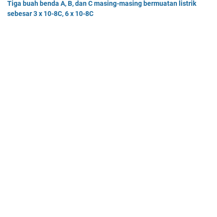
Tiga buah benda A, B, dan C masing-masing bermuatan listrik
sebesar 3 x 10-8C, 6 x 10-8C
Tiga buah benda A, B, dan C masing-masing bermuatan listr…
Pak Burhan memiliki uang sebesar Rp50.000.000,00 yang
diinvestasikan pada bidang properti dan
Pak Burhan memiliki uang sebesar Rp50.000.000,00 yang diinv…
Home
© 2025 -
Mas Dayat