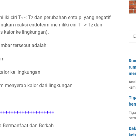
liki ciri T
< T
dan perubahan entalpi yang negatif
2
1
ngkan reaksi endoterm memiliki ciri T
> T
dan
1
2
s kalor ke lingkungan).
ambar tersebut adalah:
rm
Rum
rum
alor ke lingkungan
mem
Anal
em menyerap kalor dari lingkungan
kem
Tig
ber
++++++++++++++++++++
Tiga
berm
 Bermanfaat dan Berkah
Dal
ket