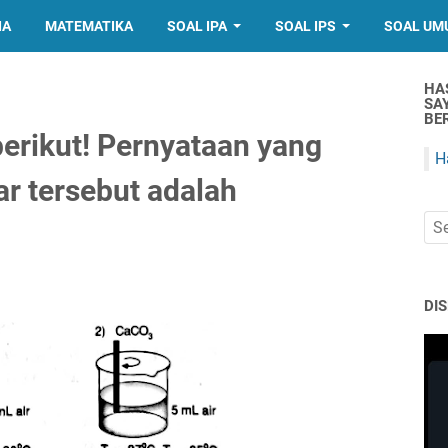
IA
MATEMATIKA
SOAL IPA
SOAL IPS
SOAL UM
HA
SA
BER
erikut! Pernyataan yang
H
r tersebut adalah
DI