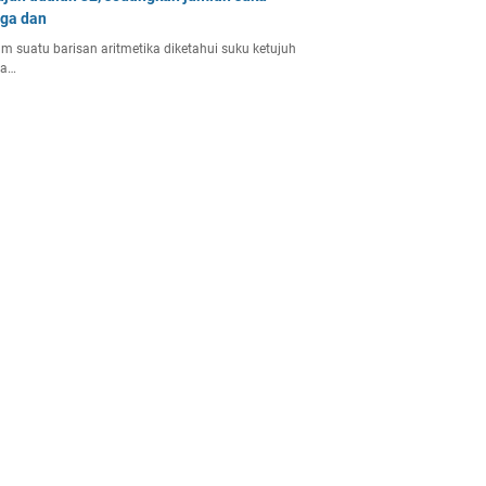
iga dan
m suatu barisan aritmetika diketahui suku ketujuh
la…