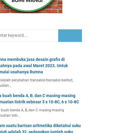
na membuka jasa desain grafis di
ahnya pada awal Maret 2023. Untuk
ulai usahanya Rumna
isislah perubahan transaksi-transaksi berikut,
udian…
a buah benda A, B, dan C masing-masing
muatan listrik sebesar 3 x 10-8C, 6 x 10-8C
 buah benda A, B, dan C masing-masing
uatan listr…
am suatu barisan aritmetika diketahui suku
ujuh adalah 32, sedangkan jumlah suku