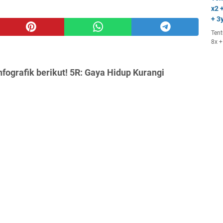
x2 +
+ 3y
Tent
8x +
fografik berikut! 5R: Gaya Hidup Kurangi