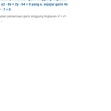
 y2 - 8x + 2y - 64 = 0 yang a. sejajar garis 4x
 - 7 = 0
ukan persamaan garis singgung lingkaran x² + y² -
 …