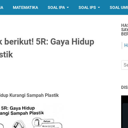
IA
MATEMATIKA
SOAL IPA
SOAL IPS
SOAL UM
HA
SA
BER
k berikut! 5R: Gaya Hidup
H
stik
DI
idup Kurangi Sampah Plastik