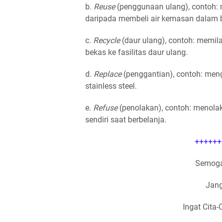
b.
Reuse
(penggunaan ulang), contoh: 
daripada membeli air kemasan dalam bo
c.
Recycle
(daur ulang), contoh: memil
bekas ke fasilitas daur ulang.
d.
Replace
(penggantian), contoh: men
stainless steel.
e.
Refuse
(penolakan), contoh: menolak
sendiri saat berbelanja.
++++++
Semoga
Jang
Ingat Cita-