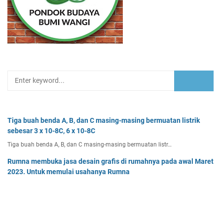
Tiga buah benda A, B, dan C masing-masing bermuatan listrik
sebesar 3 x 10-8C, 6 x 10-8C
Tiga buah benda A, B, dan C masing-masing bermuatan listr…
Rumna membuka jasa desain grafis di rumahnya pada awal Maret
2023. Untuk memulai usahanya Rumna
Analisislah perubahan transaksi-transaksi berikut, kemudian…
Dua buah muatan besarnya q1 dan q2 berada pada jarak r
memiliki gaya Coulomb sebesar Fc. Tentukan