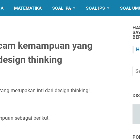
IA
MATEMATIKA
SOAL IPA
SOAL IPS
SOAL UM
HA
SA
BER
acam kemampuan yang
H
design thinking
 merupakan inti dari design thinking!
DI
ampuan sebagai berikut.
PO