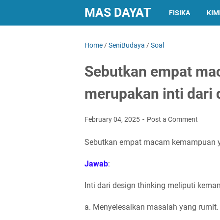
MAS DAYAT
FISIKA
KIM
Home
/
SeniBudaya
/
Soal
Sebutkan empat m
merupakan inti dari 
February 04, 2025
Post a Comment
Sebutkan empat macam kemampuan yang
Jawab
:
Inti dari design thinking meliputi kem
a. Menyelesaikan masalah yang rumit.