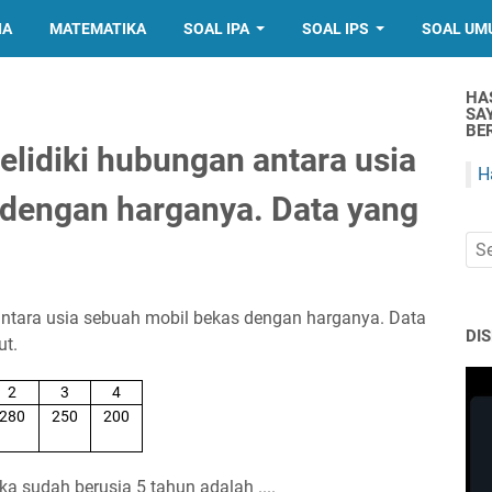
IA
MATEMATIKA
SOAL IPA
SOAL IPS
SOAL UM
HA
SA
BER
lidiki hubungan antara usia
H
 dengan harganya. Data yang
ntara usia sebuah mobil bekas dengan harganya. Data
DI
ut.
2
3
4
280
250
200
ka sudah berusia 5 tahun adalah ....