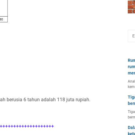
Rum
rum
mem
Anal
kem
Tig
lah berusia 6 tahun adalah 118 juta rupiah.
ber
Tiga
berm
++++++++++++++++++++
Dal
ket