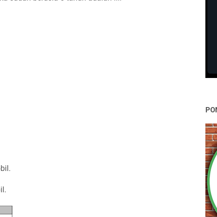
PO
il.
l.