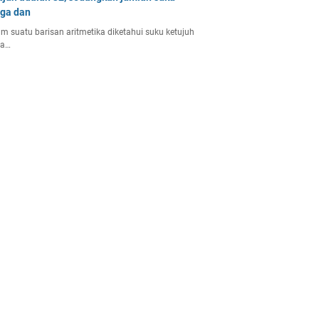
iga dan
m suatu barisan aritmetika diketahui suku ketujuh
la…