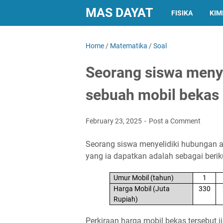
MAS DAYAT
FISIKA
KIM
Home
/
Matematika
/
Soal
Seorang siswa menye
sebuah mobil bekas
February 23, 2025
Post a Comment
Seorang siswa menyelidiki hubungan a
yang ia dapatkan adalah sebagai berik
Umur Mobil (tahun)
1
Harga Mobil (Juta
330
Rupiah)
Perkiraan harga mobil bekas tersebut ji