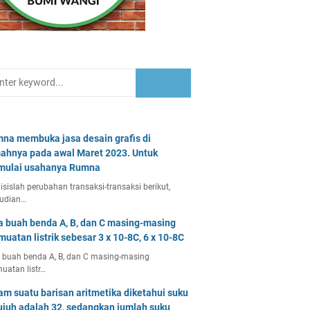
na membuka jasa desain grafis di
ahnya pada awal Maret 2023. Untuk
ulai usahanya Rumna
isislah perubahan transaksi-transaksi berikut,
udian…
a buah benda A, B, dan C masing-masing
muatan listrik sebesar 3 x 10-8C, 6 x 10-8C
 buah benda A, B, dan C masing-masing
uatan listr…
am suatu barisan aritmetika diketahui suku
ujuh adalah 32, sedangkan jumlah suku