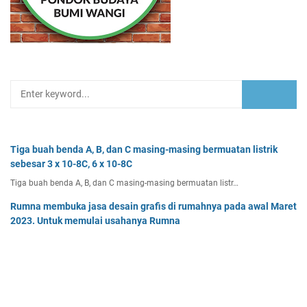
Tiga buah benda A, B, dan C masing-masing bermuatan listrik
sebesar 3 x 10-8C, 6 x 10-8C
Tiga buah benda A, B, dan C masing-masing bermuatan listr…
Rumna membuka jasa desain grafis di rumahnya pada awal Maret
2023. Untuk memulai usahanya Rumna
Analisislah perubahan transaksi-transaksi berikut, kemudian…
Dua buah muatan besarnya q1 dan q2 berada pada jarak r
memiliki gaya Coulomb sebesar Fc. Tentukan
Dua buah muatan besarnya q 1 dan q 2 berada pada jarak r …