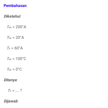
Pembahasan
:
Diketahui
:
T
= 200°A
aA
T
= 20°A
bA
T
= 60°A
A
T
= 100°C
aC
T
= 0°C
bC
Ditanya
:
T
= …. ?
C
Dijawab
: