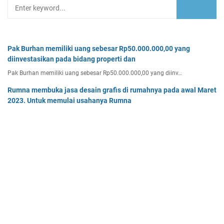
Pak Burhan memiliki uang sebesar Rp50.000.000,00 yang
diinvestasikan pada bidang properti dan
Pak Burhan memiliki uang sebesar Rp50.000.000,00 yang diinv…
Rumna membuka jasa desain grafis di rumahnya pada awal Maret
2023. Untuk memulai usahanya Rumna
Analisislah perubahan transaksi-transaksi berikut, kemudian…
Tiga buah benda A, B, dan C masing-masing bermuatan listrik
sebesar 3 x 10-8C, 6 x 10-8C
Tiga buah benda A, B, dan C masing-masing bermuatan listr…