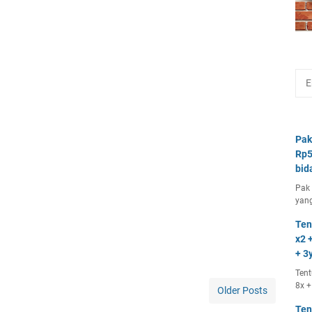
Pak
Rp5
bid
Pak 
yang
Ten
x2 +
+ 3y
Tent
8x +
Older Posts
Ten