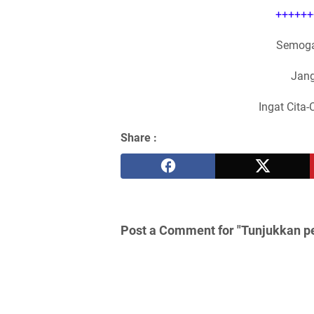
++++++
Semoga
Jang
Ingat Cita-
Share :
Post a Comment for "Tunjukkan p