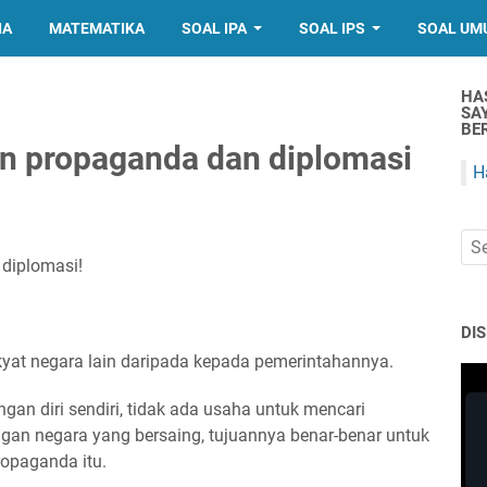
IA
MATEMATIKA
SOAL IPA
SOAL IPS
SOAL UM
HA
SA
BER
n propaganda dan diplomasi
H
diplomasi!
DI
kyat negara lain daripada kepada pemerintahannya.
gan diri sendiri, tidak ada usaha untuk mencari
gan negara yang bersaing, tujuannya benar-benar untuk
opaganda itu.