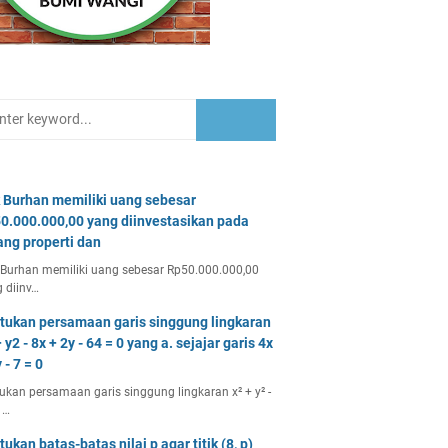
 Burhan memiliki uang sebesar
0.000.000,00 yang diinvestasikan pada
ang properti dan
Burhan memiliki uang sebesar Rp50.000.000,00
 diinv…
tukan persamaan garis singgung lingkaran
 y2 - 8x + 2y - 64 = 0 yang a. sejajar garis 4x
 - 7 = 0
ukan persamaan garis singgung lingkaran x² + y² -
 …
tukan batas-batas nilai p agar titik (8, p)