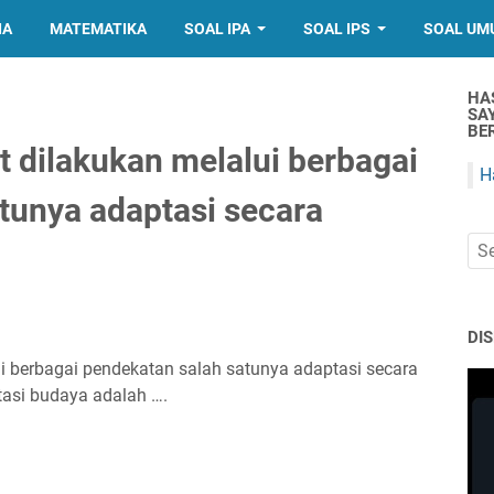
IA
MATEMATIKA
SOAL IPA
SOAL IPS
SOAL UM
HA
SA
BER
t dilakukan melalui berbagai
H
tunya adaptasi secara
DI
ui berbagai pendekatan salah satunya adaptasi secara
asi budaya adalah ….