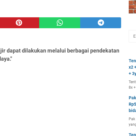
jir dapat dilakukan melalui berbagai pendekatan
aya."
Ten
x2 +
+ 3y
Tent
8x +
Pak
Rp5
bid
Pak 
yang
Ten