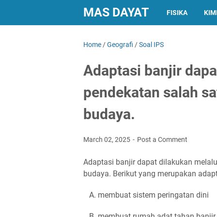
MAS DAYAT
FISIKA
KIM
Home
/
Geografi
/
Soal IPS
Adaptasi banjir dapa
pendekatan salah sa
budaya.
March 02, 2025
Post a Comment
Adaptasi banjir dapat dilakukan melal
budaya. Berikut yang merupakan adapt
A. membuat sistem peringatan dini
B. membuat rumah adat tahan banjir