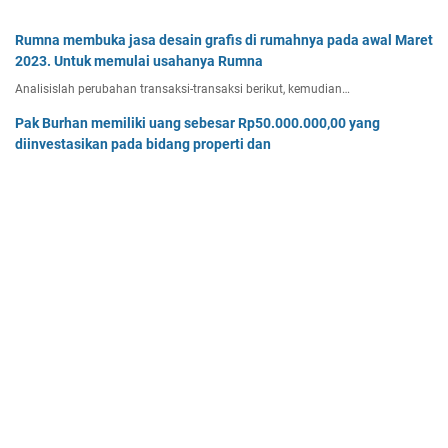
Rumna membuka jasa desain grafis di rumahnya pada awal Maret
2023. Untuk memulai usahanya Rumna
Analisislah perubahan transaksi-transaksi berikut, kemudian…
Pak Burhan memiliki uang sebesar Rp50.000.000,00 yang
diinvestasikan pada bidang properti dan
Pak Burhan memiliki uang sebesar Rp50.000.000,00 yang diinv…
Tiga buah benda A, B, dan C masing-masing bermuatan listrik
sebesar 3 x 10-8C, 6 x 10-8C
Tiga buah benda A, B, dan C masing-masing bermuatan listr…