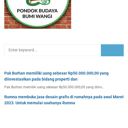
Pak Burhan memiliki uang sebesar Rp50.000.000,00 yang
diinvestasikan pada bidang properti dan
Pak Burhan memiliki uang sebesar Rp50.000.000,00 yang diinv…
Rumna membuka jasa desain grafis di rumahnya pada awal Maret
2023. Untuk memulai usahanya Rumna
Analisislah perubahan transaksi-transaksi berikut, kemudian…
Tentukan persamaan garis singgung lingkaran x2 + y2 - 8x + 2y -
64 = 0 yang a. sejajar garis 4x + 3y - 7 = 0