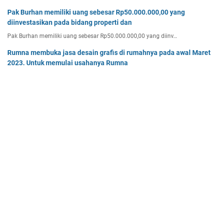
Pak Burhan memiliki uang sebesar Rp50.000.000,00 yang
diinvestasikan pada bidang properti dan
Pak Burhan memiliki uang sebesar Rp50.000.000,00 yang diinv…
Rumna membuka jasa desain grafis di rumahnya pada awal Maret
2023. Untuk memulai usahanya Rumna
Analisislah perubahan transaksi-transaksi berikut, kemudian…
Tentukan persamaan garis singgung lingkaran x2 + y2 - 8x + 2y -
64 = 0 yang a. sejajar garis 4x + 3y - 7 = 0
Tentukan persamaan garis singgung lingkaran x² + y² - 8x + …