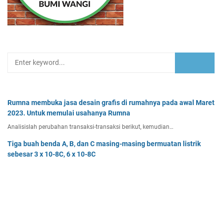
Rumna membuka jasa desain grafis di rumahnya pada awal Maret
2023. Untuk memulai usahanya Rumna
Analisislah perubahan transaksi-transaksi berikut, kemudian…
Tiga buah benda A, B, dan C masing-masing bermuatan listrik
sebesar 3 x 10-8C, 6 x 10-8C
Tiga buah benda A, B, dan C masing-masing bermuatan listr…
Pak Burhan memiliki uang sebesar Rp50.000.000,00 yang
diinvestasikan pada bidang properti dan
Pak Burhan memiliki uang sebesar Rp50.000.000,00 yang diinv…