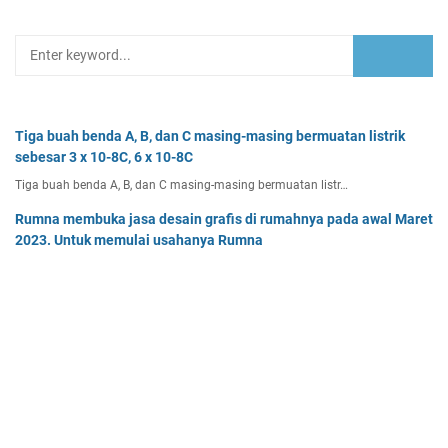
Tiga buah benda A, B, dan C masing-masing bermuatan listrik
sebesar 3 x 10-8C, 6 x 10-8C
Tiga buah benda A, B, dan C masing-masing bermuatan listr…
Rumna membuka jasa desain grafis di rumahnya pada awal Maret
2023. Untuk memulai usahanya Rumna
Analisislah perubahan transaksi-transaksi berikut, kemudian…
Dua buah muatan besarnya q1 dan q2 berada pada jarak r
memiliki gaya Coulomb sebesar Fc. Tentukan
Dua buah muatan besarnya q 1 dan q 2 berada pada jarak r …