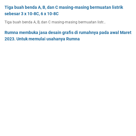
Tiga buah benda A, B, dan C masing-masing bermuatan listrik
sebesar 3 x 10-8C, 6 x 10-8C
Tiga buah benda A, B, dan C masing-masing bermuatan listr…
Rumna membuka jasa desain grafis di rumahnya pada awal Maret
2023. Untuk memulai usahanya Rumna
Analisislah perubahan transaksi-transaksi berikut, kemudian…
Dua buah muatan besarnya q1 dan q2 berada pada jarak r
memiliki gaya Coulomb sebesar Fc. Tentukan
Dua buah muatan besarnya q 1 dan q 2 berada pada jarak r …