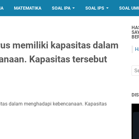
IA
MATEMATIKA
SOAL IPA
SOAL IPS
SOAL UM
HA
SA
BER
rus memiliki kapasitas dalam
H
naan. Kapasitas tersebut
DI
sitas dalam menghadapi kebencanaan. Kapasitas