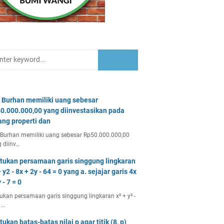
 Burhan memiliki uang sebesar
0.000.000,00 yang diinvestasikan pada
ang properti dan
Burhan memiliki uang sebesar Rp50.000.000,00
 diinv…
tukan persamaan garis singgung lingkaran
 y2 - 8x + 2y - 64 = 0 yang a. sejajar garis 4x
 - 7 = 0
ukan persamaan garis singgung lingkaran x² + y² -
 …
tukan batas-batas nilai p agar titik (8, p)