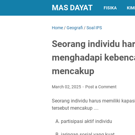
MAS DAYAT
FISIKA
KIM
Home
/
Geografi
/
Soal IPS
Seorang individu ha
menghadapi kebenca
mencakup
March 02, 2025
Post a Comment
Seorang individu harus memiliki kapa
tersebut mencakup ....
A. partisipasi aktif individu
B. jaringan sosial yang kuat