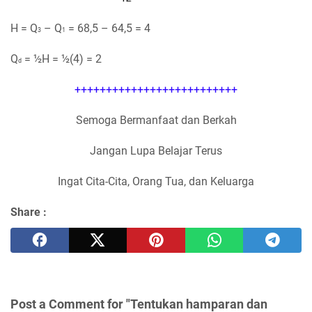
H = Q
– Q
= 68,5 – 64,5 = 4
3
1
Q
= ½H = ½(4) = 2
d
++++++++++++++++++++++++++
Semoga Bermanfaat dan Berkah
Jangan Lupa Belajar Terus
Ingat Cita-Cita, Orang Tua, dan Keluarga
Share :
Post a Comment for "Tentukan hamparan dan