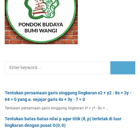
Tentukan persamaan garis singgung lingkaran x2 + y2 - 8x + 2y -
64 = 0 yang a. sejajar garis 4x + 3y - 7 = 0
Tentukan persamaan garis singgung lingkaran x² + y² - 8x + …
Tentukan batas-batas nilai p agar titik (8, p) terletak di luar
lingkaran dengan pusat O(0, 0)
Tentukan batas-batas nilai p agar titik (8, p) terletak di…