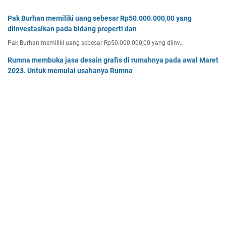
Pak Burhan memiliki uang sebesar Rp50.000.000,00 yang
diinvestasikan pada bidang properti dan
Pak Burhan memiliki uang sebesar Rp50.000.000,00 yang diinv…
Rumna membuka jasa desain grafis di rumahnya pada awal Maret
2023. Untuk memulai usahanya Rumna
Analisislah perubahan transaksi-transaksi berikut, kemudian…
Tentukan persamaan garis singgung lingkaran x2 + y2 - 8x + 2y -
64 = 0 yang a. sejajar garis 4x + 3y - 7 = 0
Tentukan persamaan garis singgung lingkaran x² + y² - 8x + …