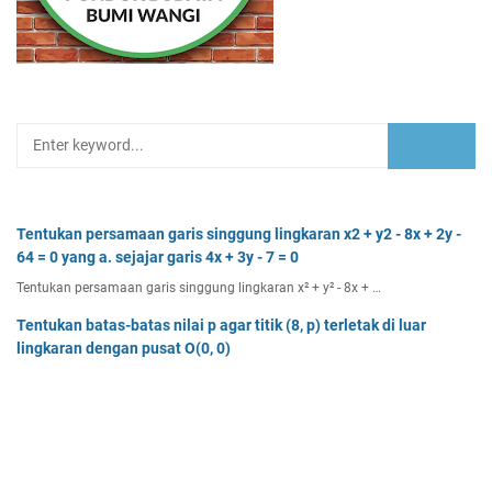
Tentukan persamaan garis singgung lingkaran x2 + y2 - 8x + 2y -
64 = 0 yang a. sejajar garis 4x + 3y - 7 = 0
Tentukan persamaan garis singgung lingkaran x² + y² - 8x + …
Tentukan batas-batas nilai p agar titik (8, p) terletak di luar
lingkaran dengan pusat O(0, 0)
Tentukan batas-batas nilai p agar titik (8, p) terletak di…
Dua buah muatan besarnya q1 dan q2 berada pada jarak r
memiliki gaya Coulomb sebesar Fc. Tentukan
Dua buah muatan besarnya q 1 dan q 2 berada pada jarak r …