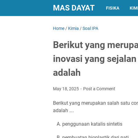
MAS DAYAT
FISIKA
KIM
Home
/
Kimia
/
Soal IPA
Berikut yang merupa
inovasi yang sejalan
adalah
May 18, 2025
Post a Comment
Berikut yang merupakan salah satu con
adalah ….
A. penggunaan katalis sintetis
B. pembuatan bioplastik dari pati