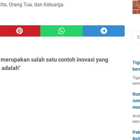
Cita, Orang Tua, dan Keluarga
 merupakan salah satu contoh inovasi yang
Tig
u adalah"
ber
Tiga
berm
Rum
rum
mem
Anal
kem
Pak
Rp5