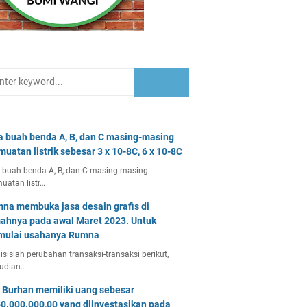
a buah benda A, B, dan C masing-masing
muatan listrik sebesar 3 x 10-8C, 6 x 10-8C
 buah benda A, B, dan C masing-masing
uatan listr…
na membuka jasa desain grafis di
ahnya pada awal Maret 2023. Untuk
ulai usahanya Rumna
isislah perubahan transaksi-transaksi berikut,
udian…
 Burhan memiliki uang sebesar
0.000.000,00 yang diinvestasikan pada