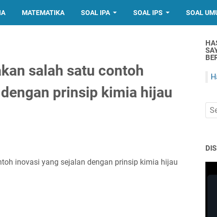
IA
MATEMATIKA
SOAL IPA
SOAL IPS
SOAL UM
HA
SA
BER
kan salah satu contoh
H
 dengan prinsip kimia hijau
DI
toh inovasi yang sejalan dengan prinsip kimia hijau