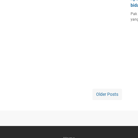
bid
Pak 
yang
Older Posts