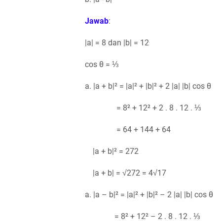
Jawab
:
|a| = 8 dan |b| = 12
cos θ = ⅓
a. |a + b|² = |a|² + |b|² + 2 |a| |b| cos θ
= 8² + 12² + 2 . 8 . 12 . ⅓
= 64 + 144 + 64
|a + b|² = 272
|a + b| = √272 = 4√17
a. |a – b|² = |a|² + |b|² – 2 |a| |b| cos θ
= 8² + 12² – 2 . 8 . 12 . ⅓