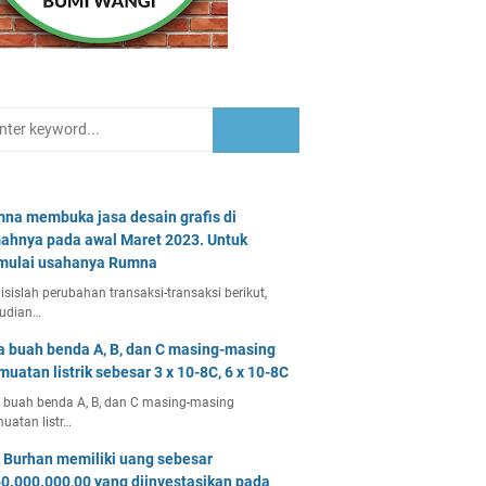
na membuka jasa desain grafis di
ahnya pada awal Maret 2023. Untuk
ulai usahanya Rumna
isislah perubahan transaksi-transaksi berikut,
udian…
a buah benda A, B, dan C masing-masing
muatan listrik sebesar 3 x 10-8C, 6 x 10-8C
 buah benda A, B, dan C masing-masing
uatan listr…
 Burhan memiliki uang sebesar
0.000.000,00 yang diinvestasikan pada