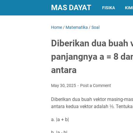
MAS DAYAT
FISIKA
KIM
Home
/
Matematika
/
Soal
Diberikan dua buah
panjangnya a = 8 dan
antara
May 30, 2025
Post a Comment
Diberikan dua buah vektor masing-masi
antara kedua vektor adalah ⅓. Tentuka
a. |a + b|
b. |a - b|