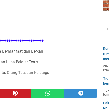
++++++++++++++++++++
Rum
 Bermanfaat dan Berkah
rum
mem
an Lupa Belajar Terus
Anal
kem
Cita, Orang Tua, dan Keluarga
Tig
ber
Tiga
berm
Pak
Rp5