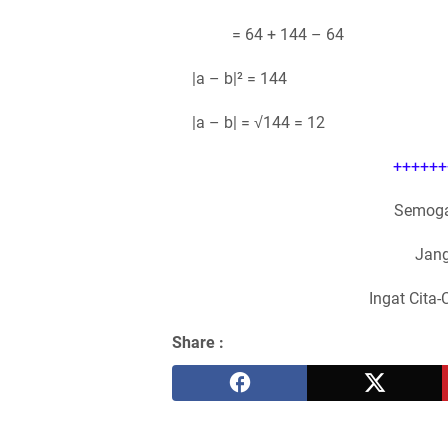
= 64 + 144 – 64
|a – b|² = 144
|a – b| = √144 = 12
++++++
Semoga
Jang
Ingat Cita-
Share :