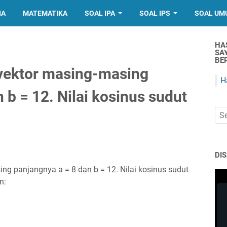
IA
MATEMATIKA
SOAL IPA
SOAL IPS
SOAL UM
HA
SA
BER
 vektor masing-masing
H
 b = 12. Nilai kosinus sudut
DI
ng panjangnya a = 8 dan b = 12. Nilai kosinus sudut
n: