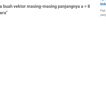
bid
ua buah vektor masing-masing panjangnya a = 8
Pak 
tara"
yang