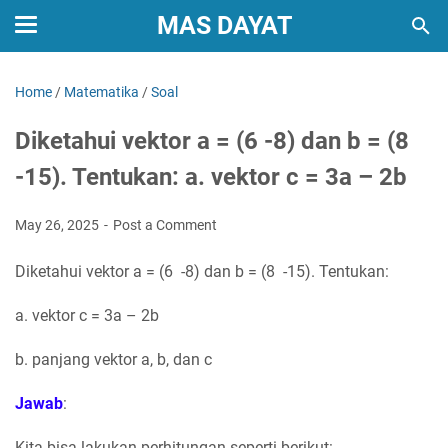
MAS DAYAT
Home
/
Matematika
/
Soal
Diketahui vektor a = (6 -8) dan b = (8
-15). Tentukan: a. vektor c = 3a – 2b
May 26, 2025
Post a Comment
Diketahui vektor a = (6 -8) dan b = (8 -15). Tentukan:
a. vektor c = 3a – 2b
b. panjang vektor a, b, dan c
Jawab
:
Kita bisa lakukan perhitungan seperti berikut: