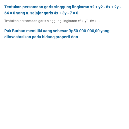
Tentukan persamaan garis singgung lingkaran x2 + y2 - 8x + 2y -
64 = 0 yang a. sejajar garis 4x + 3y - 7 = 0
Tentukan persamaan garis singgung lingkaran x² + y² - 8x + …
Pak Burhan memiliki uang sebesar Rp50.000.000,00 yang
diinvestasikan pada bidang properti dan
Pak Burhan memiliki uang sebesar Rp50.000.000,00 yang diinv…
Tentukan batas-batas nilai p agar titik (8, p) terletak di luar
lingkaran dengan pusat O(0, 0)
Tentukan batas-batas nilai p agar titik (8, p) terletak di…