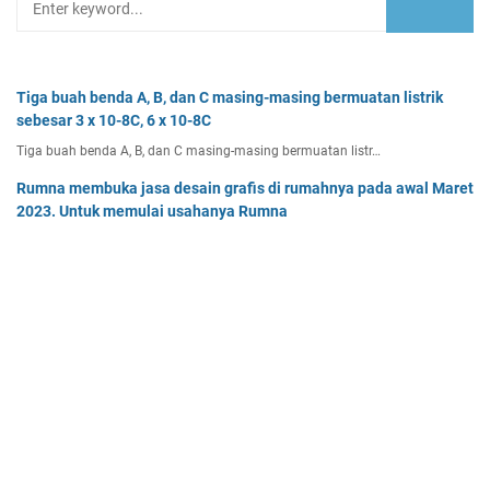
Tiga buah benda A, B, dan C masing-masing bermuatan listrik
sebesar 3 x 10-8C, 6 x 10-8C
Tiga buah benda A, B, dan C masing-masing bermuatan listr…
Rumna membuka jasa desain grafis di rumahnya pada awal Maret
2023. Untuk memulai usahanya Rumna
Analisislah perubahan transaksi-transaksi berikut, kemudian…
Pak Burhan memiliki uang sebesar Rp50.000.000,00 yang
diinvestasikan pada bidang properti dan
Pak Burhan memiliki uang sebesar Rp50.000.000,00 yang diinv…