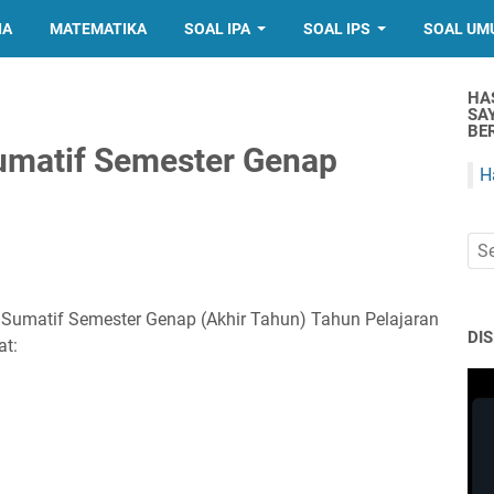
IA
MATEMATIKA
SOAL IPA
SOAL IPS
SOAL UM
HA
SA
BER
Sumatif Semester Genap
H
n Sumatif Semester Genap (Akhir Tahun) Tahun Pelajaran
DI
at: