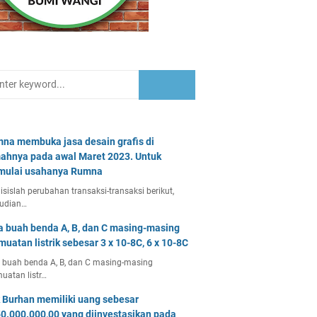
na membuka jasa desain grafis di
ahnya pada awal Maret 2023. Untuk
ulai usahanya Rumna
isislah perubahan transaksi-transaksi berikut,
udian…
a buah benda A, B, dan C masing-masing
muatan listrik sebesar 3 x 10-8C, 6 x 10-8C
 buah benda A, B, dan C masing-masing
uatan listr…
 Burhan memiliki uang sebesar
0.000.000,00 yang diinvestasikan pada