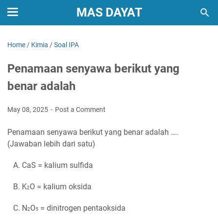
MAS DAYAT
Home
/
Kimia
/
Soal IPA
Penamaan senyawa berikut yang
benar adalah
May 08, 2025
Post a Comment
Penamaan senyawa berikut yang benar adalah ….
(Jawaban lebih dari satu)
A. CaS = kalium sulfida
B. K
O = kalium oksida
2
C. N
O
= dinitrogen pentaoksida
2
5