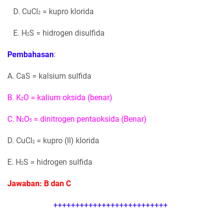
D. CuCl
= kupro klorida
2
E. H
S = hidrogen disulfida
2
Pembahasan
:
A. CaS = kalsium sulfida
B. K
O = kalium oksida (benar)
2
C. N
O
= dinitrogen pentaoksida (Benar)
2
5
D. CuCl
= kupro (II) klorida
2
E. H
S = hidrogen sulfida
2
Jawaban: B dan C
++++++++++++++++++++++++++