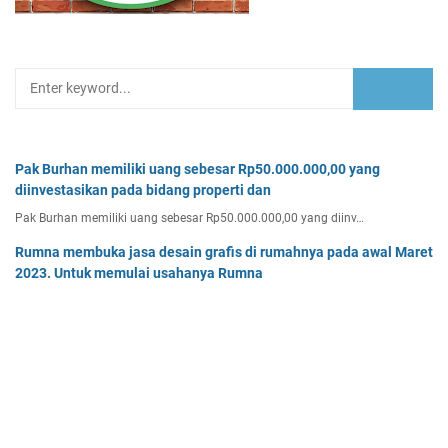
Pak Burhan memiliki uang sebesar Rp50.000.000,00 yang
diinvestasikan pada bidang properti dan
Pak Burhan memiliki uang sebesar Rp50.000.000,00 yang diinv…
Rumna membuka jasa desain grafis di rumahnya pada awal Maret
2023. Untuk memulai usahanya Rumna
Analisislah perubahan transaksi-transaksi berikut, kemudian…
Tentukan persamaan garis singgung lingkaran x2 + y2 - 8x + 2y -
64 = 0 yang a. sejajar garis 4x + 3y - 7 = 0
Tentukan persamaan garis singgung lingkaran x² + y² - 8x + …