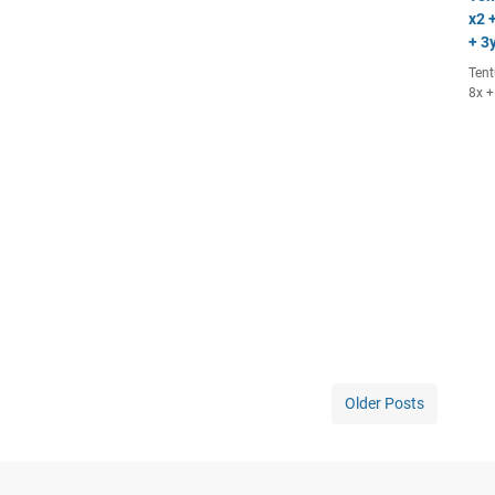
x2 +
+ 3y
Tent
8x +
Older Posts