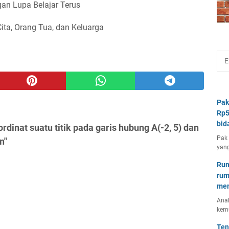
an Lupa Belajar Terus
Cita, Orang Tua, dan Keluarga
Pak
Rp5
bid
dinat suatu titik pada garis hubung A(-2, 5) dan
Pak 
n"
yang
Rum
rum
mem
Anal
kem
Ten