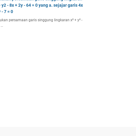
 y2 - 8x + 2y - 64 = 0 yang a. sejajar garis 4x
 - 7 = 0
ukan persamaan garis singgung lingkaran x² + y² -
 …