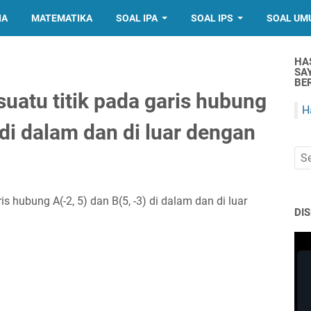
IA
MATEMATIKA
SOAL IPA
SOAL IPS
SOAL UM
HA
SA
BER
uatu titik pada garis hubung
H
 di dalam dan di luar dengan
is hubung A(-2, 5) dan B(5, -3) di dalam dan di luar
DI