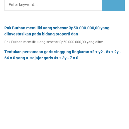
Pak Burhan memiliki uang sebesar Rp50.000.000,00 yang
diinvestasikan pada bidang properti dan
Pak Burhan memiliki uang sebesar Rp50.000.000,00 yang diinv…
Tentukan persamaan garis singgung lingkaran x2 + y2 - 8x + 2y -
64 = 0 yang a. sejajar garis 4x + 3y - 7 = 0
Tentukan persamaan garis singgung lingkaran x² + y² - 8x + …
Tentukan batas-batas nilai p agar titik (8, p) terletak di luar
lingkaran dengan pusat O(0, 0)
Tentukan batas-batas nilai p agar titik (8, p) terletak di…