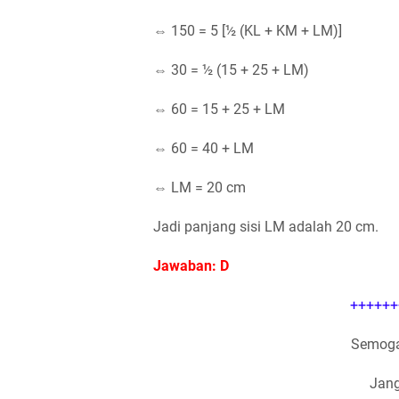
⇔ 150 = 5 [½ (KL + KM + LM)]
⇔ 30 = ½ (15 + 25 + LM)
⇔ 60 = 15 + 25 + LM
⇔ 60 = 40 + LM
⇔ LM = 20 cm
Jadi panjang sisi LM adalah 20 cm.
Jawaban: D
++++++
Semoga
Jang