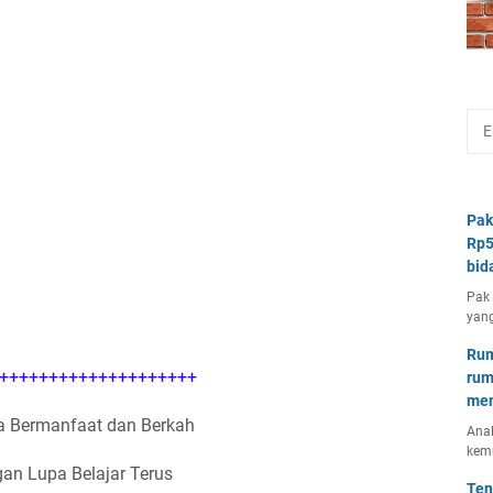
Pak
Rp5
bid
Pak 
yang
Rum
++++++++++++++++++++
rum
mem
 Bermanfaat dan Berkah
Anal
kem
an Lupa Belajar Terus
Ten