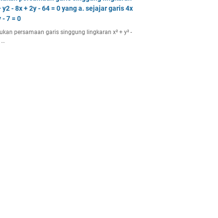
 y2 - 8x + 2y - 64 = 0 yang a. sejajar garis 4x
 - 7 = 0
ukan persamaan garis singgung lingkaran x² + y² -
 …