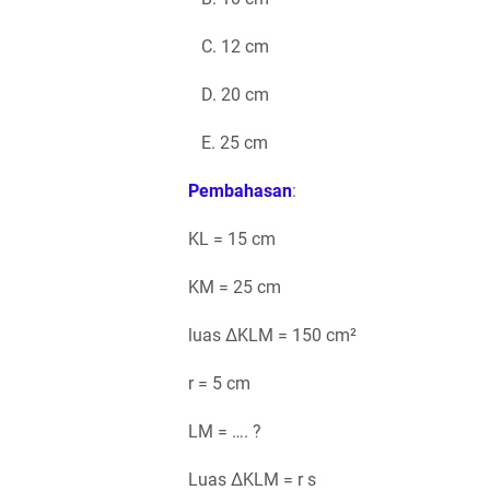
C. 12 cm
D. 20 cm
E. 25 cm
Pembahasan
:
KL = 15 cm
KM = 25 cm
luas ΔKLM = 150 cm²
r = 5 cm
LM = …. ?
Luas ΔKLM = r s