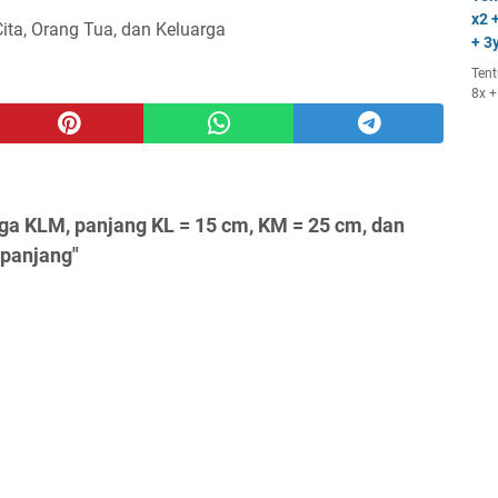
x2 +
Cita, Orang Tua, dan Keluarga
+ 3y
Tent
8x +
ga KLM, panjang KL = 15 cm, KM = 25 cm, dan
 panjang"