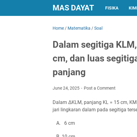
MAS DAYAT
FISIKA
KIM
Home
/
Matematika
/
Soal
Dalam segitiga KLM,
cm, dan luas segiti
panjang
June 24, 2025
Post a Comment
Dalam ΔKLM, panjang KL = 15 cm, KM =
jari lingkaran dalam pada segitiga ter
A. 6 cm
B. 10 cm