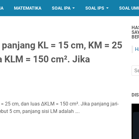
IA
MATEMATIKA
SOAL IPA
SOAL IPS
SOAL UM
HA
SA
BER
 panjang KL = 15 cm, KM = 25
H
ga KLM = 150 cm². Jika
DI
 25 cm, dan luas ΔKLM = 150 cm². Jika panjang jari-
sebut 5 cm, panjang sisi LM adalah ….