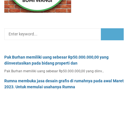
Pak Burhan memiliki uang sebesar Rp50.000.000,00 yang
diinvestasikan pada bidang properti dan
Pak Burhan memiliki uang sebesar Rp50.000.000,00 yang diinv…
Rumna membuka jasa desain grafis di rumahnya pada awal Maret
2023. Untuk memulai usahanya Rumna
Analisislah perubahan transaksi-transaksi berikut, kemudian…
Tentukan persamaan garis singgung lingkaran x2 + y2 - 8x + 2y -
64 = 0 yang a. sejajar garis 4x + 3y - 7 = 0
Tentukan persamaan garis singgung lingkaran x² + y² - 8x + …