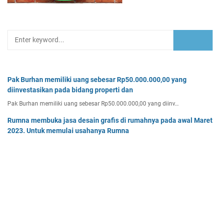
Pak Burhan memiliki uang sebesar Rp50.000.000,00 yang
diinvestasikan pada bidang properti dan
Pak Burhan memiliki uang sebesar Rp50.000.000,00 yang diinv…
Rumna membuka jasa desain grafis di rumahnya pada awal Maret
2023. Untuk memulai usahanya Rumna
Analisislah perubahan transaksi-transaksi berikut, kemudian…
Tentukan persamaan garis singgung lingkaran x2 + y2 - 8x + 2y -
64 = 0 yang a. sejajar garis 4x + 3y - 7 = 0
Tentukan persamaan garis singgung lingkaran x² + y² - 8x + …