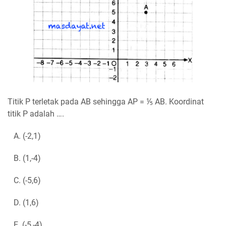
Titik P terletak pada AB sehingga AP = ⅕ AB. Koordinat
titik P adalah ….
A. (-2,1)
B. (1,-4)
C. (-5,6)
D. (1,6)
E. (-5,-4)