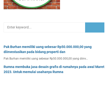
Pak Burhan memiliki uang sebesar Rp50.000.000,00 yang
diinvestasikan pada bidang properti dan
Pak Burhan memiliki uang sebesar Rp50.000.000,00 yang diinv…
Rumna membuka jasa desain grafis di rumahnya pada awal Maret
2023. Untuk memulai usahanya Rumna
Analisislah perubahan transaksi-transaksi berikut, kemudian…
Tentukan persamaan garis singgung lingkaran x2 + y2 - 8x + 2y -
64 = 0 yang a. sejajar garis 4x + 3y - 7 = 0
Tentukan persamaan garis singgung lingkaran x² + y² - 8x + …