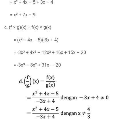
= x² + 4x – 5 + 3x – 4
= x² + 7x – 9
c. (f × g)(x) = f(x) × g(x)
= (x² + 4x – 5)(-3x + 4)
= -3x³ + 4x² – 12x² + 16x + 15x – 20
= -3x³ – 8x² + 31x – 20