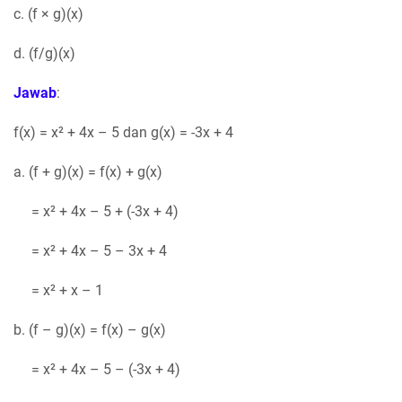
c. (f × g)(x)
d. (f/g)(x)
Jawab
:
f(x) = x² + 4x – 5 dan g(x) = -3x + 4
a. (f + g)(x) = f(x) + g(x)
= x² + 4x – 5 + (-3x + 4)
= x² + 4x – 5 – 3x + 4
= x² + x – 1
b. (f – g)(x) = f(x) – g(x)
= x² + 4x – 5 – (-3x + 4)