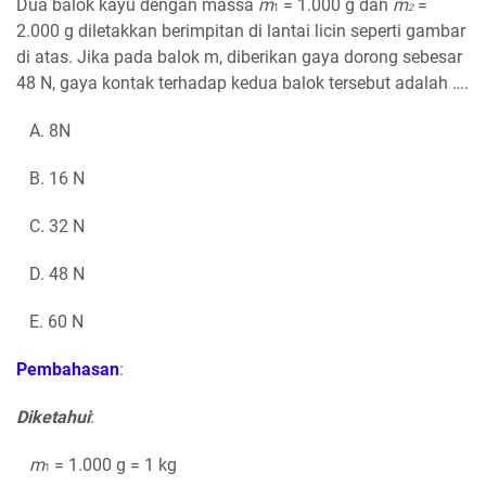
Dua balok kayu dengan massa
m
= 1.000 g dan
m
=
1
2
2.000 g diletakkan berimpitan di lantai licin seperti gambar
di atas. Jika pada balok m, diberikan gaya dorong sebesar
48 N, gaya kontak terhadap kedua balok tersebut adalah ….
A. 8N
B. 16 N
C. 32 N
D. 48 N
E. 60 N
Pembahasan
:
Diketahui
:
m
= 1.000 g = 1 kg
1