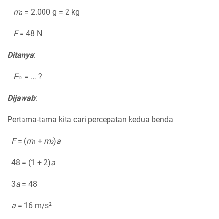
m
= 2.000 g = 2 kg
2
F
= 48 N
Ditanya
:
F
= … ?
12
Dijawab
:
Pertama-tama kita cari percepatan kedua benda
F
= (
m
+
m
)
a
1
2
48 = (1 + 2)
a
3
a
= 48
a
= 16 m/s²