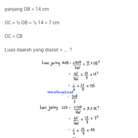
panjang OB = 14 cm
OC = ½ OB = ½ 14 = 7 cm
OC = CB
Luas daerah yang diarsir = …. ?