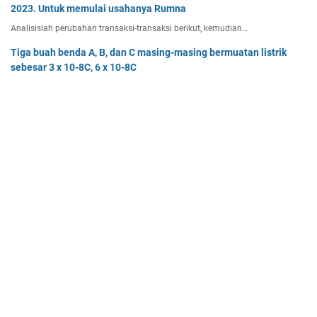
2023. Untuk memulai usahanya Rumna
Analisislah perubahan transaksi-transaksi berikut, kemudian…
Tiga buah benda A, B, dan C masing-masing bermuatan listrik
sebesar 3 x 10-8C, 6 x 10-8C
Tiga buah benda A, B, dan C masing-masing bermuatan listr…
Pak Burhan memiliki uang sebesar Rp50.000.000,00 yang
diinvestasikan pada bidang properti dan
Pak Burhan memiliki uang sebesar Rp50.000.000,00 yang diinv…
Home