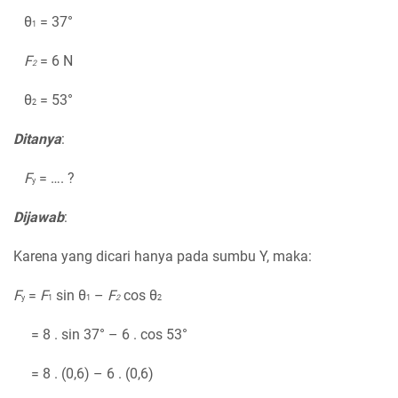
θ
= 37°
1
F
= 6 N
2
θ
= 53°
2
Ditanya
:
F
= …. ?
y
Dijawab
:
Karena yang dicari hanya pada sumbu Y, maka:
F
=
F
sin θ
–
F
cos θ
y
1
1
2
2
= 8 . sin 37° – 6 . cos 53°
= 8 . (0,6) – 6 . (0,6)