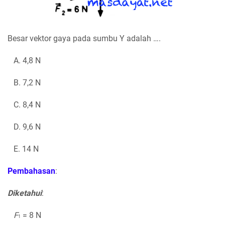
Besar vektor gaya pada sumbu Y adalah ….
A. 4,8 N
B. 7,2 N
C. 8,4 N
D. 9,6 N
E. 14 N
Pembahasan
:
Diketahui
:
F
= 8 N
1