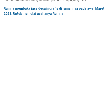
Pak Burhan memiliki uang sebesar Rp50.000.000,00 yang diinv…
Rumna membuka jasa desain grafis di rumahnya pada awal Maret
2023. Untuk memulai usahanya Rumna
Analisislah perubahan transaksi-transaksi berikut, kemudian…
Tentukan persamaan garis singgung lingkaran x2 + y2 - 8x + 2y -
64 = 0 yang a. sejajar garis 4x + 3y - 7 = 0
Tentukan persamaan garis singgung lingkaran x² + y² - 8x + …
Home