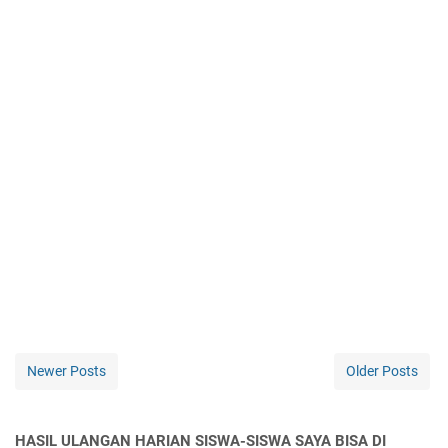
Newer Posts
Older Posts
HASIL ULANGAN HARIAN SISWA-SISWA SAYA BISA DI