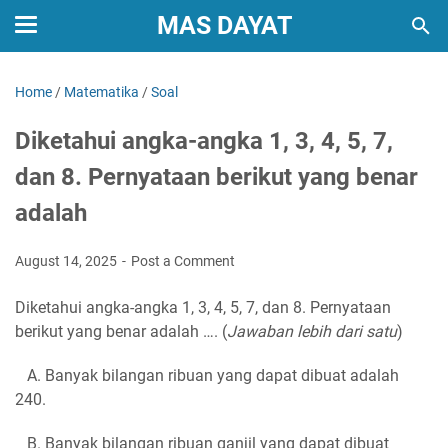
MAS DAYAT
Home
/
Matematika
/
Soal
Diketahui angka-angka 1, 3, 4, 5, 7,
dan 8. Pernyataan berikut yang benar
adalah
August 14, 2025
Post a Comment
Diketahui angka-angka 1, 3, 4, 5, 7, dan 8. Pernyataan
berikut yang benar adalah …. (
Jawaban lebih dari satu
)
A. Banyak bilangan ribuan yang dapat dibuat adalah
240.
B. Banyak bilangan ribuan ganjil yang dapat dibuat