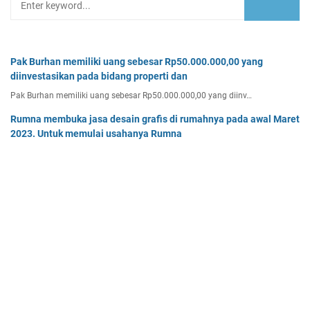
Pak Burhan memiliki uang sebesar Rp50.000.000,00 yang
diinvestasikan pada bidang properti dan
Pak Burhan memiliki uang sebesar Rp50.000.000,00 yang diinv…
Rumna membuka jasa desain grafis di rumahnya pada awal Maret
2023. Untuk memulai usahanya Rumna
Analisislah perubahan transaksi-transaksi berikut, kemudian…
Tiga buah benda A, B, dan C masing-masing bermuatan listrik
sebesar 3 x 10-8C, 6 x 10-8C
Tiga buah benda A, B, dan C masing-masing bermuatan listr…