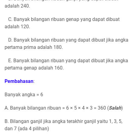
adalah 240.
C. Banyak bilangan ribuan genap yang dapat dibuat
adalah 120.
D. Banyak bilangan ribuan yang dapat dibuat jika angka
pertama prima adalah 180.
E. Banyak bilangan ribuan yang dapat dibuat jika angka
pertama genap adalah 160.
Pembahasan
:
Banyak angka = 6
A. Banyak bilangan ribuan = 6 × 5 × 4 × 3 = 360 (
Salah
)
B. Bilangan ganjil jika angka terakhir ganjil yaitu 1, 3, 5,
dan 7 (ada 4 pilihan)