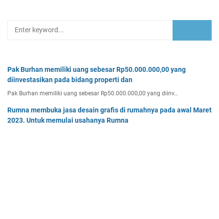
Pak Burhan memiliki uang sebesar Rp50.000.000,00 yang
diinvestasikan pada bidang properti dan
Pak Burhan memiliki uang sebesar Rp50.000.000,00 yang diinv…
Rumna membuka jasa desain grafis di rumahnya pada awal Maret
2023. Untuk memulai usahanya Rumna
Analisislah perubahan transaksi-transaksi berikut, kemudian…
Tentukan persamaan garis singgung lingkaran x2 + y2 - 8x + 2y -
64 = 0 yang a. sejajar garis 4x + 3y - 7 = 0
Tentukan persamaan garis singgung lingkaran x² + y² - 8x + …