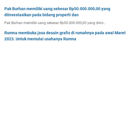
Pak Burhan memiliki uang sebesar Rp50.000.000,00 yang
diinvestasikan pada bidang properti dan
Pak Burhan memiliki uang sebesar Rp50.000.000,00 yang diinv…
Rumna membuka jasa desain grafis di rumahnya pada awal Maret
2023. Untuk memulai usahanya Rumna
Analisislah perubahan transaksi-transaksi berikut, kemudian…
Tentukan persamaan garis singgung lingkaran x2 + y2 - 8x + 2y -
64 = 0 yang a. sejajar garis 4x + 3y - 7 = 0
Tentukan persamaan garis singgung lingkaran x² + y² - 8x + …