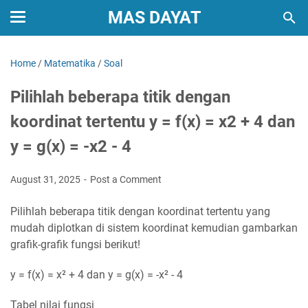
MAS DAYAT
Home
/
Matematika
/
Soal
Pilihlah beberapa titik dengan
koordinat tertentu y = f(x) = x2 + 4 dan
y = g(x) = -x2 - 4
August 31, 2025
Post a Comment
Pilihlah beberapa titik dengan koordinat tertentu yang
mudah diplotkan di sistem koordinat kemudian gambarkan
grafik-grafik fungsi berikut!
y = f(x) = x² + 4 dan y = g(x) = -x² - 4
Tabel nilai fungsi