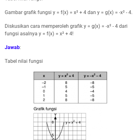
Gambar grafik fungsi y = f(x) = x² + 4 dan y = g(x) = -x² - 4.
Diskusikan cara memperoleh grafik y = g(x) = -x² - 4 dari
fungsi asalnya y = f(x) = x² + 4!
Jawab
:
Tabel nilai fungsi