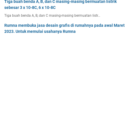
Tiga buah benda A, B, dan C masing-masing bermuatan listrik
sebesar 3 x 10-8C, 6 x 10-8C
Tiga buah benda A, B, dan C masing-masing bermuatan listr…
Rumna membuka jasa desain grafis di rumahnya pada awal Maret
2023. Untuk memulai usahanya Rumna
Analisislah perubahan transaksi-transaksi berikut, kemudian…
Dua buah muatan besarnya q1 dan q2 berada pada jarak r
memiliki gaya Coulomb sebesar Fc. Tentukan
Dua buah muatan besarnya q 1 dan q 2 berada pada jarak r …