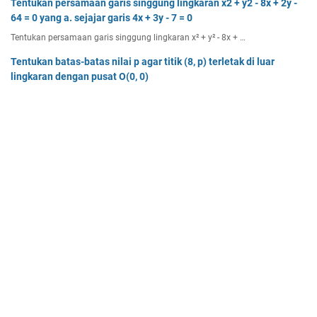
Tentukan persamaan garis singgung lingkaran x2 + y2 - 8x + 2y -
64 = 0 yang a. sejajar garis 4x + 3y - 7 = 0
Tentukan persamaan garis singgung lingkaran x² + y² - 8x + …
Tentukan batas-batas nilai p agar titik (8, p) terletak di luar
lingkaran dengan pusat O(0, 0)
Tentukan batas-batas nilai p agar titik (8, p) terletak di…
Dua buah muatan besarnya q1 dan q2 berada pada jarak r
memiliki gaya Coulomb sebesar Fc. Tentukan
Dua buah muatan besarnya q 1 dan q 2 berada pada jarak r …