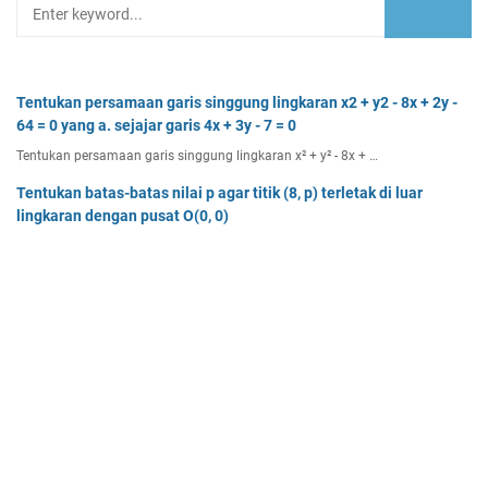
Tentukan persamaan garis singgung lingkaran x2 + y2 - 8x + 2y -
64 = 0 yang a. sejajar garis 4x + 3y - 7 = 0
Tentukan persamaan garis singgung lingkaran x² + y² - 8x + …
Tentukan batas-batas nilai p agar titik (8, p) terletak di luar
lingkaran dengan pusat O(0, 0)
Tentukan batas-batas nilai p agar titik (8, p) terletak di…
Dua buah muatan besarnya q1 dan q2 berada pada jarak r
memiliki gaya Coulomb sebesar Fc. Tentukan
Dua buah muatan besarnya q 1 dan q 2 berada pada jarak r …